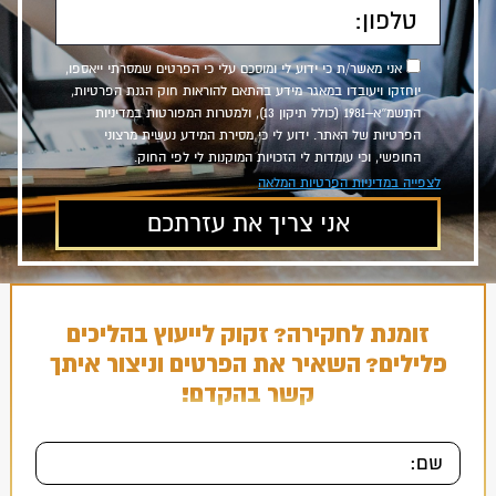
אני מאשר/ת כי ידוע לי ומוסכם עלי כי הפרטים שמסרתי ייאספו,
יוחזקו ויעובדו במאגר מידע בהתאם להוראות חוק הגנת הפרטיות,
התשמ״א–1981 (כולל תיקון 13), ולמטרות המפורטות במדיניות
הפרטיות של האתר. ידוע לי כי מסירת המידע נעשית מרצוני
החופשי, וכי עומדות לי הזכויות המוקנות לי לפי החוק.
לצפייה במדיניות הפרטיות המלאה
זומנת לחקירה? זקוק לייעוץ בהליכים
פלילים? השאיר את הפרטים וניצור איתך
קשר בהקדם!