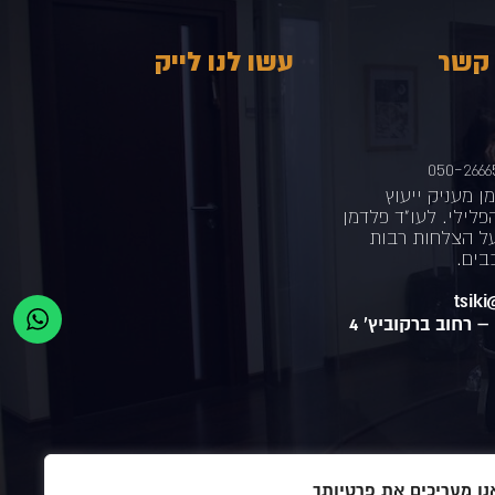
 קשר
עשו לנו לייק
050-2666
ן מעניק ייעוץ
לילי. לעו"ד פלדמן
על הצלחות רבות
בים.
tsik
 –
רחוב ברקוביץ' 4
נו מעריכים את פרטיותך