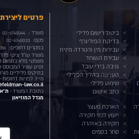
פרטים ליצירת
ביטול רישום פלילי
משרד :
02-6740044
פקס:
02-6740033
בדיקת הפוליגרף
במקרים דחופים:
556
עבירות מין והטרדה מינית
משרד עו"ד ציקי פלדמ
עבירת השוחד
משפטי מלא בתחום הפ
גניבה בידי עובד
נסיון עשיר המבוסס 
בתיקים פליליים מורכ
הענישה בהליך הפלילי
מייל לפניות דחופות-
שימוע פלילי
i@feldman-law.co.il
כתובת המשרד-
ת"א
כתב אישום
מגדל המוזיאון
רה
הארכת מעצר
ייעוץ לפני חקירה
חקירה באזהרה
ת
סחר בסמים
א