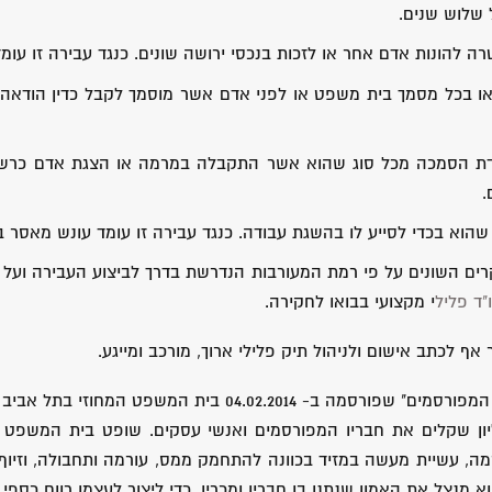
 שלוש שנים.
רה להונות אדם אחר או לזכות בנכסי ירושה שונים. כנגד עבירה זו עו
 בכל מסמך בית משפט או לפני אדם אשר מוסמך לקבל כדין הודאה מ
דת הסמכה מכל סוג שהוא אשר התקבלה במרמה או הצגת אדם כרש
.
הוא בכדי לסייע לו בהשגת עבודה. כנגד עבירה זו עומד עונש מאסר 
רים השונים על פי רמת המעורבות הנדרשת בדרך לביצוע העבירה ועל 
"ד פליל
י מקצועי בבואו לחקירה.
אף לכתב אישום ולניהול תיק פלילי ארוך, מורכב ומייגע.
: פרשת "עוקץ המפורסמים" שפורסמה ב- 02.2014
דר טיעון שנחתם עימו. בורסוק הואשם שעקץ בכ-20 מיליון שקלים את חבריו המפורסמים ואנשי 
ה, עשיית מעשה במזיד בכוונה להתחמק ממס, עורמה ותחבולה, וזיוף 