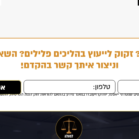
 זקוק לייעוץ בהליכים פלילים? השא
וניצור איתך קשר בהקדם!