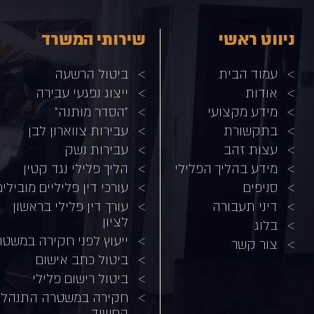
ניווט ראשי
שירותי המשרד
עמוד הבית
ביטול הרשעה
אודות
ייצוג נפגעי עבירה
מידע מקצועי
"הסדר מותנה"
בתקשורת
עבירות צווארון לבן
עצות זהב
עבירות נשק
מידע בהליך הפלילי
הליך פלילי נגד קטין
סניפים
עורכי דין פליליים מובילים
דיני תעבורה
עורך דין פלילי בראשון
לציון
בלוג
ייעוץ לפני חקירה במשט
צור קשר
ביטול כתב אישום
ביטול רישום פלילי
חקירה במשטרה התנהלו
החשוד