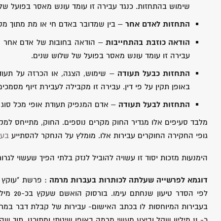
שימוש בהתחזות. כנגד עבירה זו עומד עונש מאסר בפועל של
התחזות לאדם אחר
– בין שמדובר באדם חי או מת מתוך מט
הודאה כוזבת בהתחייבות
– הודאה בחובות של אדם אחר או
עבירה זו עומד עונש מאסר בפועל של שלוש שנים.
התחזות כבעל תעודה
– שימוש, הצגה, או הכרזה על תעו
באופן תקין על פי דין. עבירה זו מקבילה לעבירת זיוף מסמכים
התחזות לבעל תעודה
– אדם המנפיק תעודת אופי מכל סוג ש
מלבד סעיפים אלו מגדיר החוק מקרים נוספים. החוק, מתייחס למק
גופי החקירה החוקרים עבירות אלו. מומלץ על הנחקר להסתייע
בעו
הימנעות מזכות יסוד זו עשויה להוביל לנזק בלתי הפיך שעשוי לגרור 
דוגמא לפרשייה שעלתה לכותרות בעברות מרמה
לפי הס
בעבירות המיוחסות לו בכתב האישום- עבירות של קבלת דבר במרמ
כ- 11 מיליון שקל וביצע מעשי מרמה באופן שיטתי ומתוכנן, תוך שהוא מנצל את האמון שנתנו בו חבריו ומכריו, כדי ליצור לעצמו רווח כספי .