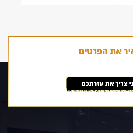
יר את הפרטים
אני מאשר/ת כי ידוע לי ומוסכם עלי כי הפרטים שמסרתי ייאספו, יוחזקו ויעובדו במאגר מידע בהתאם להוראות חוק הגנת הפרטיות, התשמ״א–1981 (כולל תיקון 13), ולמטרות המפורטות