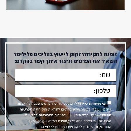
זומנת לחקירה? זקוק לייעוץ בהליכים פלילים?
השאיר את הפרטים וניצור איתך קשר בהקדם!
אני מאשר/ת כי ידוע לי ומוסכם עלי כי הפרטים שמסרתי ייאספו,
יוחזקו ויעובדו במאגר מידע בהתאם להוראות חוק הגנת הפרטיות,
התשמ״א–1981 (כולל תיקון 13), ולמטרות המפורטות במדיניות
הפרטיות של האתר. ידוע לי כי מסירת המידע נעשית מרצוני
החופשי, וכי עומדות לי הזכויות המוקנות לי לפי החוק.