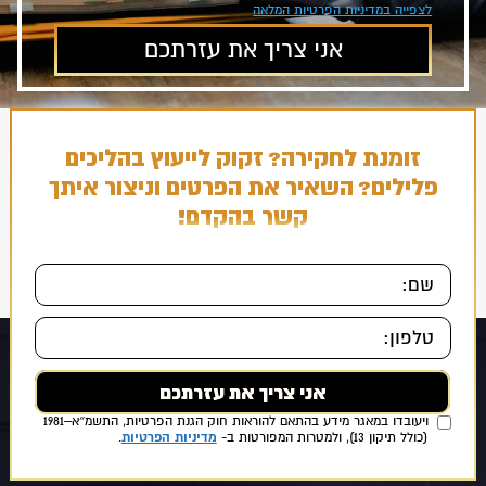
לצפייה במדיניות הפרטיות המלאה
זומנת לחקירה? זקוק לייעוץ בהליכים
פלילים? השאיר את הפרטים וניצור איתך
קשר בהקדם!
אני מאשר/ת כי ידוע לי ומוסכם עלי כי הפרטים שמסרתי ייאספו, יוחזקו
ויעובדו במאגר מידע בהתאם להוראות חוק הגנת הפרטיות, התשמ״א–1981
מדיניות הפרטיות
(כולל תיקון 13), ולמטרות המפורטות ב-
.