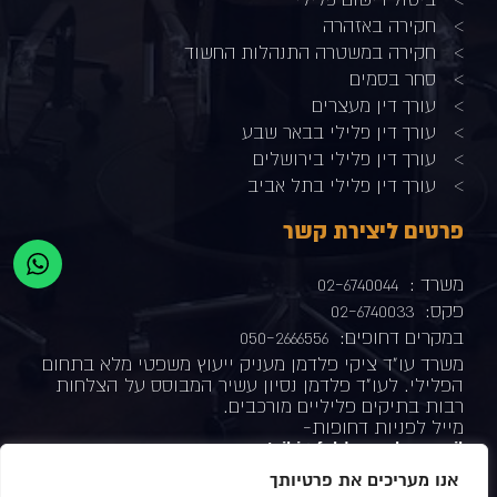
חקירה באזהרה
חקירה במשטרה התנהלות החשוד
סחר בסמים
עורך דין מעצרים
עורך דין פלילי בבאר שבע
עורך דין פלילי בירושלים
עורך דין פלילי בתל אביב
פרטים ליצירת קשר
משרד :
02-6740044
פקס:
02-6740033
במקרים דחופים:
050-2666556
משרד עו"ד ציקי פלדמן מעניק ייעוץ משפטי מלא בתחום
הפלילי. לעו"ד פלדמן נסיון עשיר המבוסס על הצלחות
רבות בתיקים פליליים מורכבים.
מייל לפניות דחופות-
tsiki@feldman-law.co.il
כתובת המשרד-
ת"א –
רחוב ברקוביץ' 4 מגדל המוזיאון
אנו מעריכים את פרטיותך