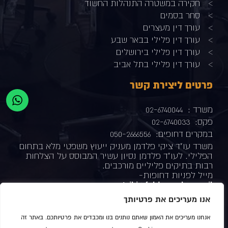
חקירה במשטרה התנהלות החשוד
סחר בסמים
עורך דין מעצרים
עורך דין פלילי בבאר שבע
עורך דין פלילי בירושלים
עורך דין פלילי בתל אביב
פרטים ליצירת קשר
משרד :
02-6740044
פקס:
02-6740033
במקרים דחופים:
050-2666556
משרד עו"ד ציקי פלדמן מעניק ייעוץ משפטי מלא בתחום
הפלילי. לעו"ד פלדמן נסיון עשיר המבוסס על הצלחות
רבות בתיקים פליליים מורכבים.
מייל לפניות דחופות-
tsiki@feldman-law.co.il
כתובת המשרד-
ת"א –
רחוב ברקוביץ' 4 מגדל המוזיאון
אנו מעריכים את פרטיותך
עשו לנו לייק
אנחנו מעריכים את האמון שאתם נותנים בנו ומכבדים את פרטיותכם. באתר זה