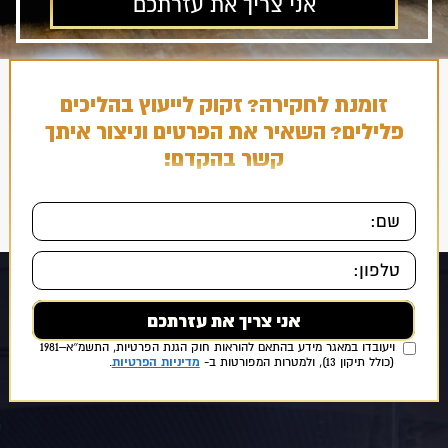
זומנת לחקירה? זקוק לייעוץ בהליכים
פלילים? השאיר את הפרטים וניצור איתך
קשר בהקדם!
אני מאשר/ת כי ידוע לי ומוסכם עלי כי הפרטים שמסרתי ייאספו, יוחזקו
ויעובדו במאגר מידע בהתאם להוראות חוק הגנת הפרטיות, התשמ״א–1981
מדיניות הפרטיות
(כולל תיקון 13), ולמטרות המפורטות ב-
.