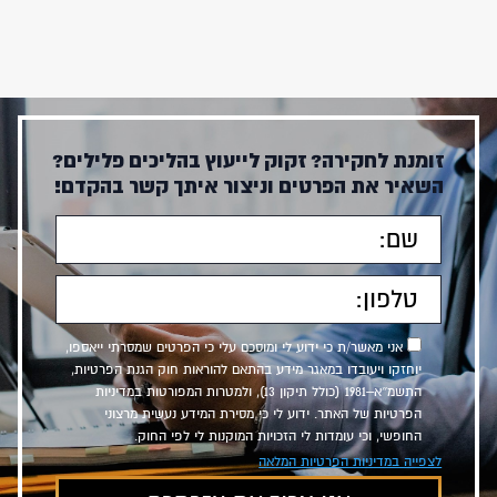
זומנת לחקירה? זקוק לייעוץ בהליכים פלילים?
השאיר את הפרטים וניצור איתך קשר בהקדם!
אני מאשר/ת כי ידוע לי ומוסכם עלי כי הפרטים שמסרתי ייאספו,
יוחזקו ויעובדו במאגר מידע בהתאם להוראות חוק הגנת הפרטיות,
התשמ״א–1981 (כולל תיקון 13), ולמטרות המפורטות במדיניות
הפרטיות של האתר. ידוע לי כי מסירת המידע נעשית מרצוני
החופשי, וכי עומדות לי הזכויות המוקנות לי לפי החוק.
לצפייה במדיניות הפרטיות המלאה