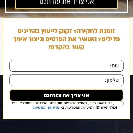
זומנת לחקירה? זקוק לייעוץ בהליכים
פלילים? השאיר את הפרטים וניצור איתך
קשר בהקדם!
אני מאשר/ת כי ידוע לי ומוסכם עלי כי הפרטים שמסרתי ייאספו, יוחזקו
ויעובדו במאגר מידע בהתאם להוראות חוק הגנת הפרטיות, התשמ״א–1981
מדיניות הפרטיות
(כולל תיקון 13), ולמטרות המפורטות ב-
.