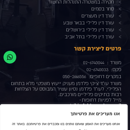
חקירה במשטרה התנהלות החשוד
סחר בסמים
עורך דין מעצרים
עורך דין פלילי בבאר שבע
עורך דין פלילי בירושלים
עורך דין פלילי בתל אביב
פרטים ליצירת קשר
משרד :
02-6740044
פקס:
02-6740033
במקרים דחופים:
050-2666556
משרד עו"ד ציקי פלדמן מעניק ייעוץ משפטי מלא בתחום
הפלילי. לעו"ד פלדמן נסיון עשיר המבוסס על הצלחות
רבות בתיקים פליליים מורכבים.
מייל לפניות דחופות-
tsiki@feldman-law.co.il
כתובת המשרד-
ת"א –
רחוב ברקוביץ' 4 מגדל המוזיאון
אנו מעריכים את פרטיותך
עשו לנו לייק
אנחנו מעריכים את האמון שאתם נותנים בנו ומכבדים את פרטיותכם. באתר זה