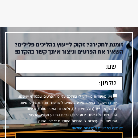
זומנת לחקירה? זקוק לייעוץ בהליכים פלילים?
השאיר את הפרטים וניצור איתך קשר בהקדם!
אני מאשר/ת כי ידוע לי ומוסכם עלי כי הפרטים שמסרתי ייאספו,
יוחזקו ויעובדו במאגר מידע בהתאם להוראות חוק הגנת הפרטיות,
התשמ״א–1981 (כולל תיקון 13), ולמטרות המפורטות במדיניות
הפרטיות של האתר. ידוע לי כי מסירת המידע נעשית מרצוני
החופשי, וכי עומדות לי הזכויות המוקנות לי לפי החוק.
לצפייה במדיניות הפרטיות המלאה