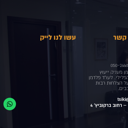
 קשר
עשו לנו לייק
050-2666
ן מעניק ייעוץ
לילי. לעו"ד פלדמן
על הצלחות רבות
בים.
tsik
 –
רחוב ברקוביץ' 4