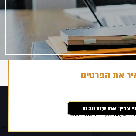
יר את הפרטים
אני מאשר/ת כי ידוע לי ומוסכם עלי כי הפרטים שמסרתי ייאספו, יוחזקו ויעובדו במאגר מידע בהתאם להוראות חוק הגנת הפרטיות, התשמ״א–1981 (כולל תיקון 13), ולמטרות המפורטות