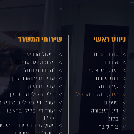
ניווט ראשי
שירותי המשרד
עמוד הבית
ביטול הרשעה
אודות
ייצוג נפגעי עבירה
מידע מקצועי
"הסדר מותנה"
בתקשורת
עבירות צווארון לבן
עצות זהב
עבירות נשק
מידע בהליך הפלילי
הליך פלילי נגד קטין
סניפים
עורכי דין פליליים מובילים
דיני תעבורה
עורך דין פלילי בראשון
לציון
בלוג
ייעוץ לפני חקירה במשט
צור קשר
ביטול כתב אישום