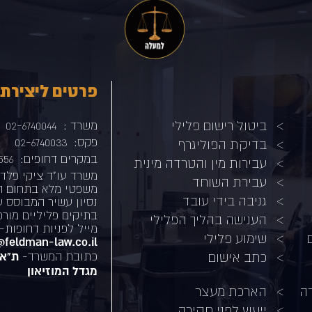
פרטים ליצירת
ביטול רישום פלילי
משרד :
02-6740044
פקס:
02-6740033
בדיקת הפוליגרף
במקרים דחופים:
556
עבירות מין והטרדה מינית
משרד עו"ד ציקי פלדמ
עבירת השוחד
משפטי מלא בתחום הפ
גניבה בידי עובד
נסיון עשיר המבוסס 
בתיקים פליליים מורכ
הענישה בהליך הפלילי
מייל לפניות דחופות-
שימוע פלילי
i@feldman-law.co.il
כתובת המשרד-
ת"א
כתב אישום
מגדל המוזיאון
רה
הארכת מעצר
ייעוץ לפני חקירה