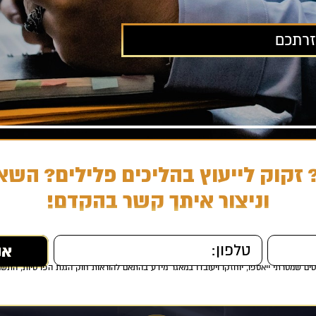
 זקוק לייעוץ בהליכים פלילים? השא
וניצור איתך קשר בהקדם!