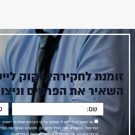
זומנת לחקירה? זקוק לייע
השאיר את הפרטים וניצו
אני מאשר/ת כי ידוע לי ומוסכם עלי כי הפרטים שמסרתי ייאספו, 
הפרטיות, התשמ״א–1981 (כולל תיקון 13)
מרצוני החופשי, וכי עומדות לי הזכויות המוקנות לי לפי החוק.