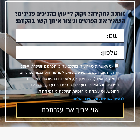
זומנת לחקירה? זקוק לייעוץ בהליכים פלילים?
השאיר את הפרטים וניצור איתך קשר בהקדם!
אני מאשר/ת כי ידוע לי ומוסכם עלי כי הפרטים שמסרתי ייאספו,
יוחזקו ויעובדו במאגר מידע בהתאם להוראות חוק הגנת הפרטיות,
התשמ״א–1981 (כולל תיקון 13), ולמטרות המפורטות במדיניות
הפרטיות של האתר. ידוע לי כי מסירת המידע נעשית מרצוני
החופשי, וכי עומדות לי הזכויות המוקנות לי לפי החוק.
לצפייה במדיניות הפרטיות המלאה