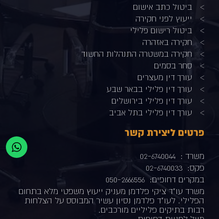
ביטול כתב אישום
ייעוץ לפני חקירה
ביטול רישום פלילי
חקירה באזהרה
חקירה במשטרה התנהלות החשוד
סחר בסמים
עורך דין מעצרים
עורך דין פלילי בבאר שבע
עורך דין פלילי בירושלים
עורך דין פלילי בתל אביב
פרטים ליצירת קשר
משרד :
02-6740044
פקס:
02-6740033
במקרים דחופים:
050-2666556
משרד עו"ד ציקי פלדמן מעניק ייעוץ משפטי מלא בתחום
הפלילי. לעו"ד פלדמן נסיון עשיר המבוסס על הצלחות
רבות בתיקים פליליים מורכבים.
מייל לפניות דחופות-