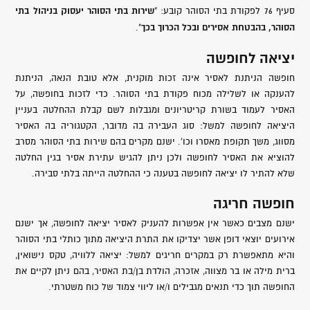
שירות בתי הסוהר יעסוק בניהול בתי
סעיף 76 לפקודת בתי הסוהר קובע: "
הסוהר, בהבטחת אסירים ובכל הכרוך בכך
".
יציאה לחופשה
חופשה הניתנת לאסיר אינה זכות מוקנית, אלא טובת הנאה, הניתנת
להענקה או לשלילה מכוח פקודת בתי הסוהר. כדי לזכות בחופשה, על
האסיר לעמוד בשורת קריטריונים ומגבלות לשם קבלת ההחלטה בעניין
היציאה לחופשה למשל: סוג העבירה בה מדובר, הקטגוריה בה האסיר
מסווג, משך תקופת מאסרו וכו'. ישנם מקרים בהם שירות בתי הסוהר מסרב
להוציא את האסיר לחופשה ולכן ניתן להגיש עתירת אסיר בגין החלטה
שלא להתיר לו יציאה לחופשה בטענה כי ההחלטה הייתה בלתי סבירה.
חופשה חריגה
ישנם מצבים כאשר אין אפשרות להעניק לאסיר יציאה לחופשה, אך ישנם
אירועים יוצאי דופן אשר יצדיקו את התרת היציאה מתוך כותלי בתי הסוהר
והיא מתאפשרת רק במקרים חריגים למשל: יציאה ללוויה, טקס נישואין,
ברית מילה או בר מצווה, אזכרה, הולדת בן/בת האסיר, בהם ניתן לקיים את
החופשה תוך כדי תנאים מגבילים ו/או ליווי צמוד של כוח משטרתי.