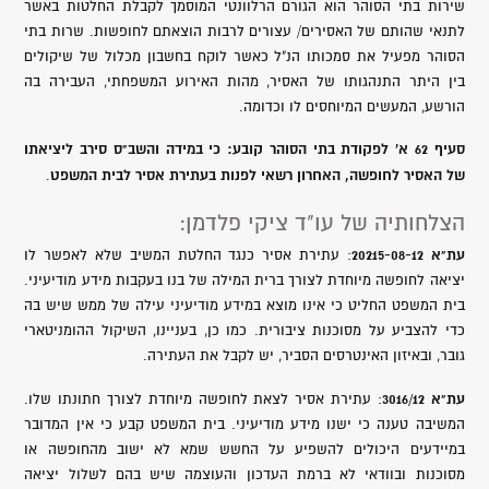
שירות בתי הסוהר הוא הגורם הרלוונטי המוסמך לקבלת החלטות באשר
לתנאי שהותם של האסירים/ עצורים לרבות הוצאתם לחופשות. שרות בתי
הסוהר מפעיל את סמכותו הנ"ל כאשר לוקח בחשבון מכלול של שיקולים
בין היתר התנהגותו של האסיר, מהות האירוע המשפחתי, העבירה בה
הורשע, המעשים המיוחסים לו וכדומה.
סעיף 62 א' לפקודת בתי הסוהר קובע: כי במידה והשב"ס סירב ליציאתו
של האסיר לחופשה, האחרון רשאי לפנות בעתירת אסיר לבית המשפט
.
הצלחותיה של עו"ד ציקי פלדמן:
עת"א 20215-08-12
: עתירת אסיר כנגד החלטת המשיב שלא לאפשר לו
יציאה לחופשה מיוחדת לצורך ברית המילה של בנו בעקבות מידע מודיעיני.
בית המשפט החליט כי אינו מוצא במידע מודיעיני עילה של ממש שיש בה
כדי להצביע על מסוכנות ציבורית. כמו כן, בעניינו, השיקול ההומניטארי
גובר, ובאיזון האינטרסים הסביר, יש לקבל את העתירה.
עת"א 3016/12
: עתירת אסיר לצאת לחופשה מיוחדת לצורך חתונתו שלו.
המשיבה טענה כי ישנו מידע מודיעיני. בית המשפט קבע כי אין המדובר
במיידעים היכולים להשפיע על החשש שמא לא ישוב מהחופשה או
מסוכנות ובוודאי לא ברמת העדכון והעוצמה שיש בהם לשלול יציאה