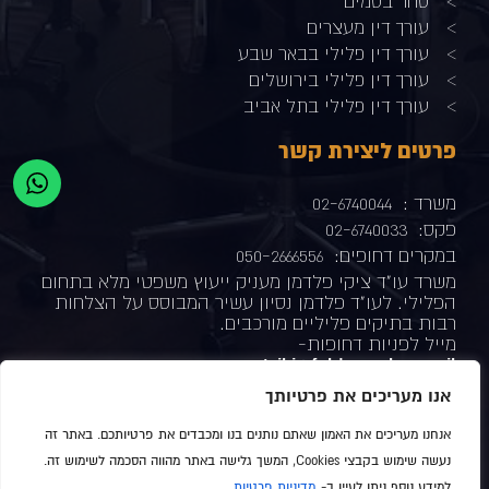
סחר בסמים
עורך דין מעצרים
עורך דין פלילי בבאר שבע
עורך דין פלילי בירושלים
עורך דין פלילי בתל אביב
פרטים ליצירת קשר
משרד :
02-6740044
פקס:
02-6740033
במקרים דחופים:
050-2666556
משרד עו"ד ציקי פלדמן מעניק ייעוץ משפטי מלא בתחום
הפלילי. לעו"ד פלדמן נסיון עשיר המבוסס על הצלחות
רבות בתיקים פליליים מורכבים.
מייל לפניות דחופות-
tsiki@feldman-law.co.il
כתובת המשרד-
ת"א –
רחוב ברקוביץ' 4 מגדל המוזיאון
אנו מעריכים את פרטיותך
עשו לנו לייק
אנחנו מעריכים את האמון שאתם נותנים בנו ומכבדים את פרטיותכם. באתר זה
נעשה שימוש בקבצי Cookies, המשך גלישה באתר מהווה הסכמה לשימוש זה.
למידע נוסף ניתן לעיין ב-
מדיניות פרטיות