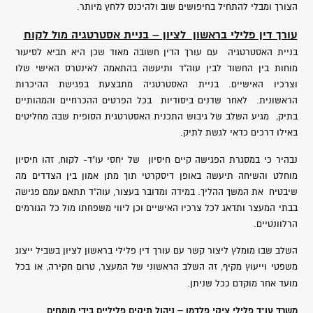
הצורך ומבלי להתחיל בחיפושים שוב ולהיכנס ללחץ מיותר.
עורך דין פלילי בראשון לציון –
בניית אסטרטגיה מול לקוח
בניית האסטרטגיה עם עורך הדין חשובה מאוד שכן היא תביא לסיעור
מוחות בין החשוד לבין עוה"ד ותיעשה בהתאמה לאינטרס האישי שלו
וצרכיו האישיים. בניית האסטרטגיה מתבצעת בפגישת ההיכרות
הראשונית. לאחר שדנים ביסודיות בכל הפרטים ההכרחיים והמהותיים
בתיק, מגיע השלב של גיבוש התכנית האסטרטגית הסופית שבה מחליטים
באילו דרכים כדאי לגשת לתיק.
נבהיר כי במסגרת הפגישה קיים חיסיון של יחסי עו"ד- לקוח, זהו חיסיון
מוחלט והשיחה תיעשה באופן דיסקרטי תוך מתן אמון בין הצדדים מה
שיבטיח את המשך ההליך. במידה ומדובר בעצור, עוה"ד תתאם עמם פגישה
בבתי המעצר ותדאג לכל צרכיו האישיים וכן ליווי משפחתו מול כל הגורמים
הרלוונטיים.
השלב שבו מומלץ ליצור קשר עם עורך דין פלילי בראשון לציון בשביל ייצוג
משפטי וייעוץ מקיף, זה השלב הראשוני של המעצר, טרום חקירה, או בכל
מועד אחר מוקדם ככל שניתן.
משרד עו"ד פלילי ציקי פלדמן – ניהול תיקים פליליים בידי מומחים