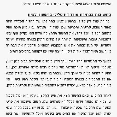
הנאשם עלול למצוא עצמו מתקשה לחזור לשגרת חיים נורמלית.
החשיבות בבחירת עורך דין פלילי בראשון לציון
בחירת עורך דין פלילי בראשון לציון בתחילתו של ההליך הפלילי הינה
מאוד חשובה, קריטית ומכרעת שכן עורך דין מצליח עם ניסיון מוכח וותק
בתחום הפלילי יוכל לחלץ את החשוד מהמצוקה אליה הוא נקלע, ואף יביא
לתוצאות טובות ומשמעותיות יותר של קידום התיק בצורה מהירה, יעילה
ויסודית. על מנת לבחור את איש המקצוע המתאים ולהבטיח את הבחירה
בו, חשוב מאוד לברר אודות ניסיון הייצוג שלו עם לקוחות בהליכים דומים.
במשך כל התנהלות ההליך על עורך הדין מוטלים תפקידים רבים כגון ייעוץ
משפטי, איסוף ראיות והתנהלות מול גורמים רבים כאלה ואחרים. לכן, על
החשוד להיות בטוח כי עורך הדין שיבחר בו יהיה בקיא ובעל יכולת לבצע
את כל התפקידים בצורה הטובה והיסודית ביותר. הקלת ראש בעניין ואי
בירור פרטים אלה מראש, יכולה להביא לתוצאה משמעותית וקריטית בתיק.
לאחר החיפוש ובאם החשוד מצא את איש המקצוע עליו הוא יכול לסמוך
שייצג אותו נאמנה וידאג לכלל האינטרסים שלו, חשוב שישמור את פרטי
הקשר שלו מהסיבה שכשהוא יצטרך ייעוץ, הכוונה או ייצוג בכל מקרה שלא
יקרה, הוא יוכל לחסוך את החיפושים בשנית ויוכל להתקשר ישר בעת