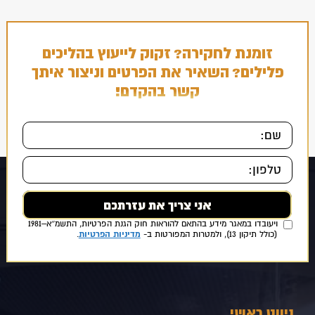
זומנת לחקירה? זקוק לייעוץ בהליכים
פלילים? השאיר את הפרטים וניצור איתך
קשר בהקדם!
אני מאשר/ת כי ידוע לי ומוסכם עלי כי הפרטים שמסרתי ייאספו, יוחזקו
ויעובדו במאגר מידע בהתאם להוראות חוק הגנת הפרטיות, התשמ״א–1981
מדיניות הפרטיות
(כולל תיקון 13), ולמטרות המפורטות ב-
.
ניווט ראשי