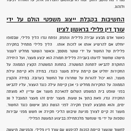
מגדיר מה נחשב לחוקי ומה לא ובהתאם להגדרות אלה, על האזרח לפעול
ולנהוג.
החשיבות בקבלת ייצוג משפטי הולם על ידי
עורך דין פלילי בראשון לציון
כאשר אדם מבצע עבירה פלילית ונתפס, נפתח נגדו הליך פלילי, שבסופו
יוחלט אם להרשיע אותו או לזכות אותו. הליך פלילי מתחיל בחקירה
פלילית של החשוד על ידי שוטר מוסמך, וכאשר השוטר מחליט לעצור
מישהו שחשוד לדעתו בעבירה פלילית חמורה הוא יבצע מעצר, ועל היחידה
החוקרת להביאו לתחנת המשטרה. בתחנת המשטרה הקצין הממונה על
החקירות יחליט אם קיימת עילת מעצר כנגדו. במידה ולא קיימת עילת
מעצר, הוא יכול להורות על שחרורו של החשוד בערובה. במידה והקצין
הממונה על החקירות מחליט כי אכן קיימת עילה כנגד העצור, עליו להביאו
בפני שופט בית המשפט השלום להארכת מעצר אם עדיין לא מוצתה
החקירה נגדו, וזאת בתוך 24 שעות. מעצר ימים זהו מעצר המוגבל ל 30
ימים, והוא מתבצע לצורך חקירה לפני הגשת כתב אישום כנגד החשוד.
מעצר זה קיים לצורך מניעת שיבוש הליכי חקירה או חשש מפני עבירות
נוספות על ידי מי שנחשד מלכתחילה בביצוע המעשה הפלילי.
לחשוד שנעצר קיימת הזכות להיפגש עם עורך דין פלילי, והפגישה תיעשה