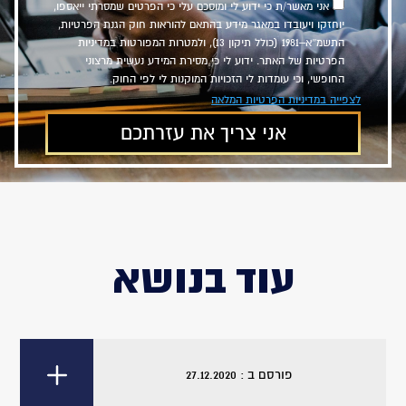
אני מאשר/ת כי ידוע לי ומוסכם עלי כי הפרטים שמסרתי ייאספו,
יוחזקו ויעובדו במאגר מידע בהתאם להוראות חוק הגנת הפרטיות,
התשמ״א–1981 (כולל תיקון 13), ולמטרות המפורטות במדיניות
הפרטיות של האתר. ידוע לי כי מסירת המידע נעשית מרצוני
החופשי, וכי עומדות לי הזכויות המוקנות לי לפי החוק.
לצפייה במדיניות הפרטיות המלאה
עוד בנושא
פורסם ב : 27.12.2020